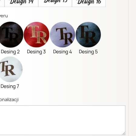
weru
Desing 2
Desing 3
Desing 4
Desing 5
Desing 7
nalizacji
×
×
×