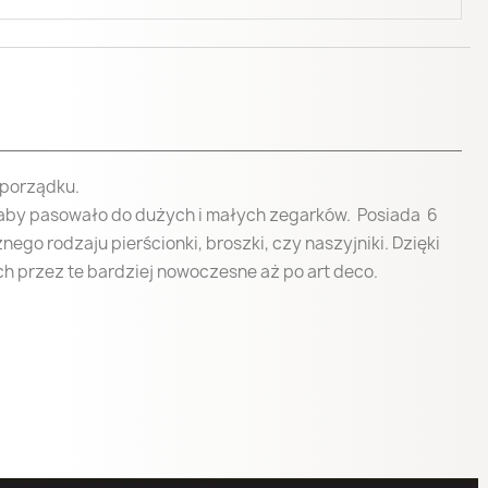
ię
eń
 porządku.
k, aby pasowało do dużych i małych zegarków. Posiada 6
ego rodzaju pierścionki, broszki, czy naszyjniki. Dzięki
ch przez te bardziej nowoczesne aż po art deco.