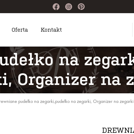
Oferta
Kontakt
udełko na zegark
i, Organizer na 
rewniane pudełko na zegarki,pudełko na zegarki, Organizer na zegarki
DREWNI