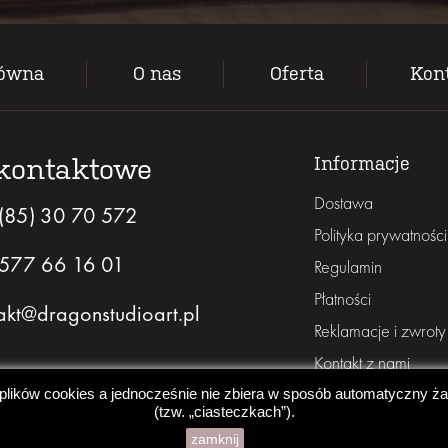
łówna
O nas
Oferta
Kon
kontaktowe
Informacje
Dostawa
(85) 30 70 572
Polityka prywatności
577 66 16 01
Regulamin
Płatności
akt@dragonstudioart.pl
Reklamacje i zwroty
Kontakt z nami
 plików cookies a jednocześnie nie zbiera w sposób automatyczny żad
(tzw. „ciasteczkach”).
zamknij