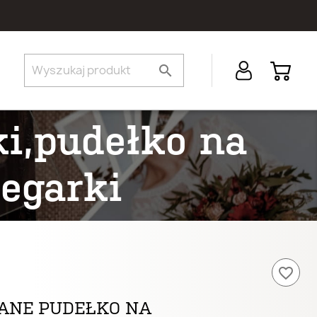
search
i,pudełko na
zegarki
favorite_border
ANE PUDEŁKO NA