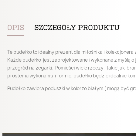
add_circle_outline
OPIS
SZCZEGÓŁY PRODUKTU
Te pudełko to idealny prezent dla miłośnika i kolekcjoner
Każde pudełko jest zaprojektowane i wykonane z myślą o 
przegród na zegarki. Pomieści wiele rzeczy , takie jak bra
prostemu wykonaniu i formie, pudełko będzie idealnie kom
Pudełko zawiera poduszki w kolorze białym ( mogą być g