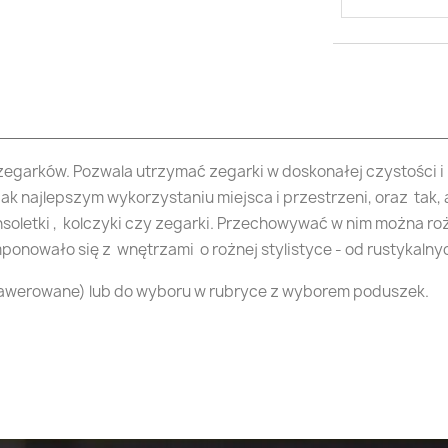
Utwórz nową listę
Anuluj
Zaloguj s
Anuluj
Utwórz listę życz
a zegarków. Pozwala utrzymać zegarki w doskonałej czystości i
jak najlepszym wykorzystaniu miejsca i przestrzeni, oraz ta
nsoletki , kolczyki czy zegarki. Przechowywać w nim można rożn
ponowało się z wnętrzami o rożnej stylistyce - od rustykalny
rawerowane) lub do wyboru w rubryce z wyborem poduszek.