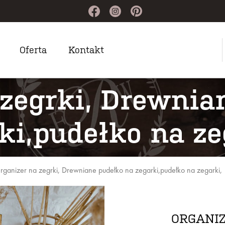
Oferta
Kontakt
 zegrki, Drewnia
ki,pudełko na ze
rganizer na zegrki, Drewniane pudełko na zegarki,pudełko na zegarki,
ORGANIZ