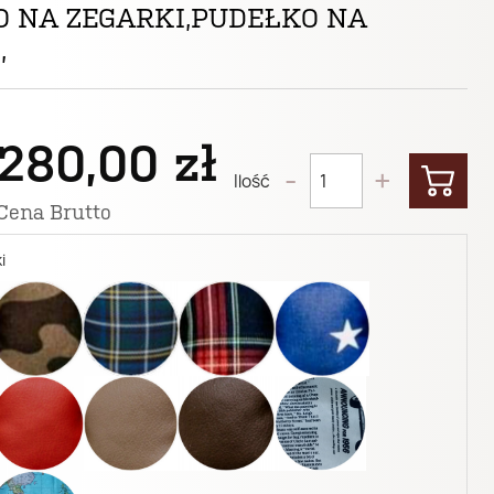
 NA ZEGARKI,PUDEŁKO NA
,
280,00 zł
-
+
Ilość
Cena Brutto
i