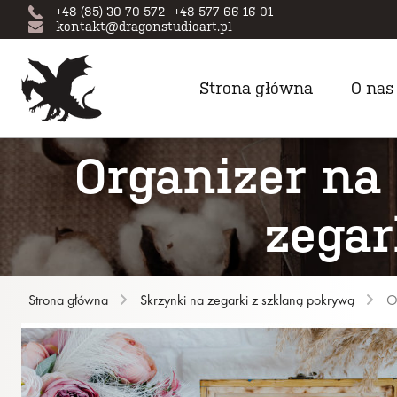
+48 (85) 30 70 572
+48 577 66 16 01
kontakt@dragonstudioart.pl
Strona główna
O nas
Organizer na
zegar
Strona główna
Skrzynki na zegarki z szklaną pokrywą
O