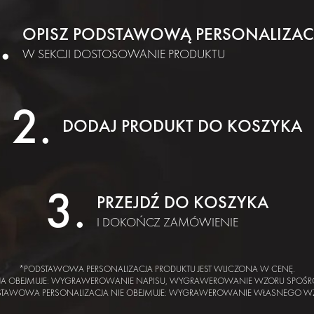
OPISZ PODSTAWOWĄ PERSONALIZAC
W SEKCJI DOSTOSOWANIE PRODUKTU
DODAJ PRODUKT DO KOSZYKA
PRZEJDŹ DO KOSZYKA
I DOKOŃCZ ZAMÓWIENIE
*PODSTAWOWA PERSONALIZACJA PRODUKTU JEST WLICZONA W CENĘ.
JA OBEJMUJE: WYGRAWEROWANIE NAPISU, WYGRAWEROWANIE WZORU SPOŚR
STAWOWA PERSONALIZACJA NIE OBEJMUJE: WYGRAWEROWANIE WŁASNEGO W