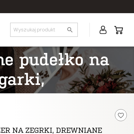
search
ne pudełko na
garki,
favorite_border
ER NA ZEGRKI, DREWNIANE