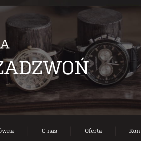
IA
 ZADZWOŃ
łówna
O nas
Oferta
Kon